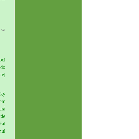
 sa
bci
 do
kej
ský
tom
ará
kde
čal
nul