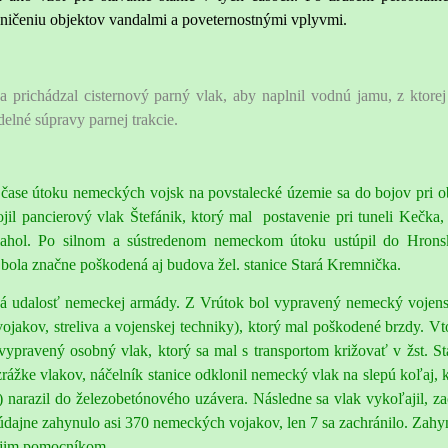
k ničeniu objektov vandalmi a poveternostnými vplyvmi.
 prichádzal cisternový parný vlak, aby naplnil vodnú jamu, z ktorej
delné súpravy parnej trakcie.
čase útoku nemeckých vojsk na povstalecké územie sa do bojov pri o
jil pancierový vlak Štefánik, ktorý mal postavenie pri tuneli Kečka,
iahol. Po silnom a sústredenom nemeckom útoku ustúpil do Hrons
ola značne poškodená aj budova žel. stanice Stará Kremnička.
cká udalosť nemeckej armády. Z Vrútok bol vypravený nemecký vojen
ojakov, streliva a vojenskej techniky), ktorý mal poškodené brzdy. V
ypravený osobný vlak, ktorý sa mal s transportom križovať v žst. St
ážke vlakov, náčelník stanice odklonil nemecký vlak na slepú koľaj, 
h) narazil do železobetónového uzávera. Následne sa vlak vykoľajil, za
údajne zahynulo asi 370 nemeckých vojakov, len 7 sa zachránilo. Zahy
vojim pomocníkom.