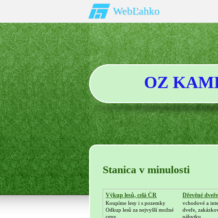
WebĽahko
OZ KAME
Stanica v minulosti
Výkup lesů, celá ČR
Dřevěné dveře
Koupíme lesy i s pozemky
vchodové a int
Odkup lesů za nejvyšší možné
dveře, zakázko
ceny.
nábytku