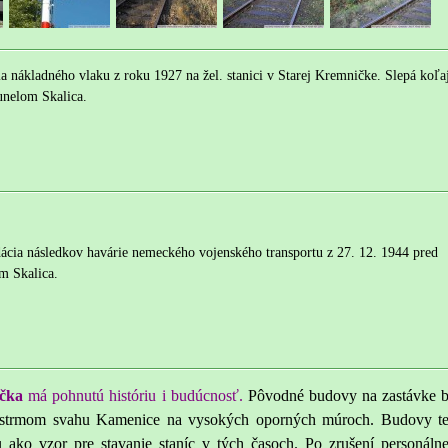
a nákladného vlaku z roku 1927 na žel. stanici v Starej Kremničke. Slepá koľa
unelom Skalica.
ácia následkov havárie nemeckého vojenského transportu z 27. 12. 1944 pred
m Skalica.
ička
má pohnutú históriu i budúcnosť.
Pôvodné budovy na zastávke b
 strmom svahu Kamenice na vysokých oporných múroch. Budovy te
u ako vzor pre stavanie staníc v tých časoch.
Po zrušení personáln