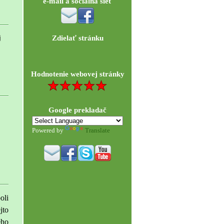
e-mail a sociálna sieť
j
Zdielať stránku
Hodnotenie webovej stránky
Google prekladač
Powered by
Translate
oli
jto
eho