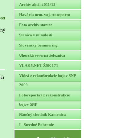
Archív akcií 2011/12
Havária nem. voj. transportu
eet
Foto archív stanice
dný
Stanica v minulosti
Slovenský Semmering
Uhorská severná železnica
VLAKY.NET ŽSR 171
Videá z rekonštrukcie bojov SNP
áži
2009
Fotoreportáž z rekonštrukcie
bojov SNP
Náučný chodník Kamenica
I - Stredné Pohronie