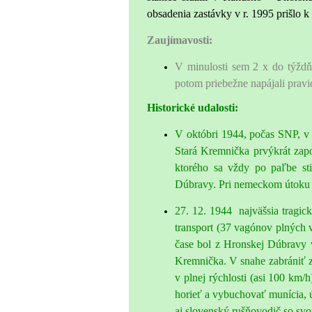
obsadenia zastávky v r. 1995 prišlo 
Zaujímavosti:
V minulosti sem 2 x do týždňa
potom priebežne napájali pravi
Historické udalosti:
V októbri 1944, počas SNP, v 
Stará Kremnička prvýkrát zapo
ktorého sa vždy po paľbe st
Dúbravy. Pri nemeckom útoku b
27. 12. 1944 najväšsia tragi
transport (37 vagónov plných v
čase bol z Hronskej Dúbravy v
Kremnička. V snahe zabrániť zr
v plnej rýchlosti (asi 100 km/
horieť a vybuchovať munícia, 
aj slovenský rušňovodič so s