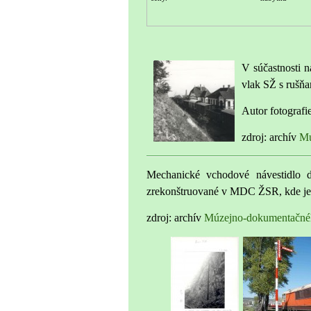
V súčastnosti n
vlak SŽ s rušňa
Autor fotografi
zdroj: archív
Mú
Mechanické vchodové návestidlo 
zrekonštruované v MDC ŽSR
, kde j
zdroj: archív
Múzejno-dokumentačn