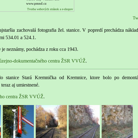
www.pmnd.cz
Tvorba webových stránok a e-shopov
Tw
ajstaršia zachovalá fotografia žel. stanice. V popredí prechádza nákla
mi 534.01 a 524.1.
e je neznámy, pochádza z roku cca 1943.
zejno-dokumentačného centra ŽSR VVÚŽ
.
do stanice Stará Kremnička od Kremnice, ktore bolo po demont
e teraz aj umiestnené.
ého centra ŽSR VVÚŽ
.