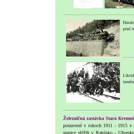
Havári
pred t
Likvid
tunelo
Železničná zastávka Stará Kremn
postavené v rokoch 1911 - 1915 v
stanice slúžili v Rakúsko - Uhorsk