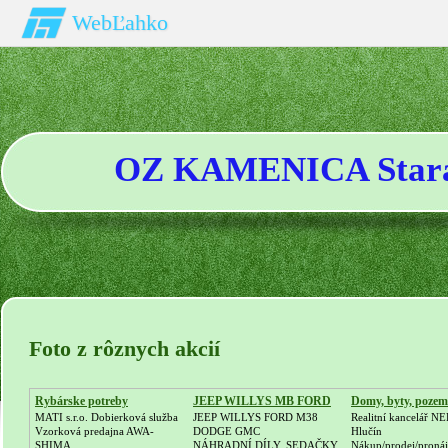
WebĽahko
OZ KAMENICA Stará
Foto z rôznych akcií
Rybárske potreby
JEEP WILLYS MB FORD
Domy, byty, poze
GPW
MATI s.r.o. Dobierková služba
JEEP WILLYS FORD M38
Realitní kancelář N
Vzorková predajna AWA-
DODGE GMC
Hlučín
SHIMA
NÁHRADNÍ DÍLY, SEDAČKY,
Nákup/prodej/proná