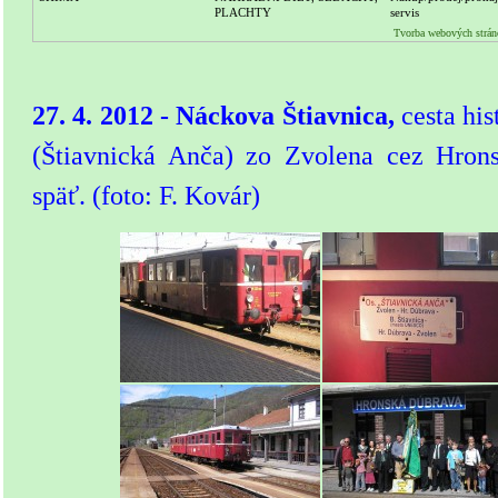
PLACHTY
servis
Tvorba webových strán
27. 4. 2012 - Náckova Štiavnica,
cesta h
(Štiavnická Anča) zo Zvolena cez Hron
späť. (foto: F. Kovár)